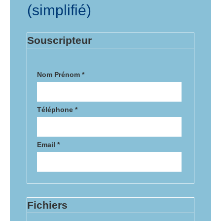
(simplifié)
Souscripteur
Nom Prénom
*
Téléphone
*
Email *
Fichiers