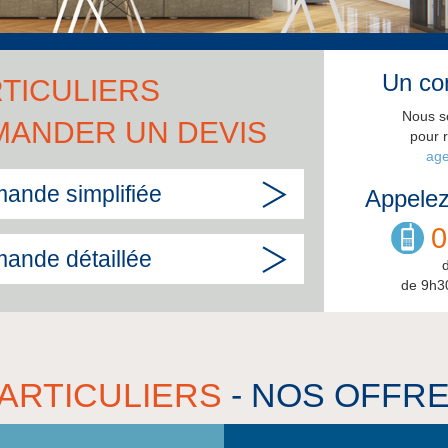
Un con
TICULIERS
Nous s
MANDER UN DEVIS
pour 
age
ande simplifiée
Appelez
0
ande détaillée
de 9h3
ARTICULIERS
- NOS OFFR