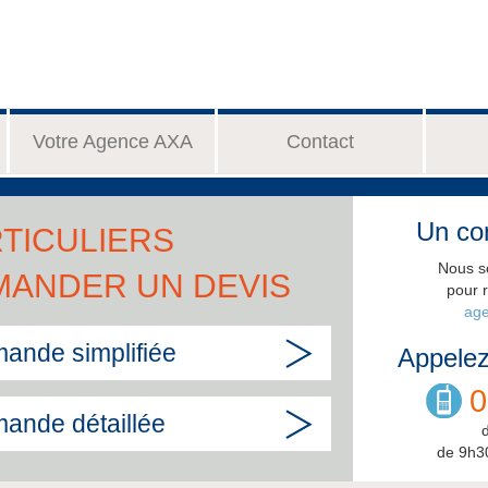
Votre Agence AXA
Contact
Un con
TICULIERS
Nous s
MANDER UN DEVIS
pour 
age
ande simplifiée
Appelez
0
ande détaillée
de 9h3