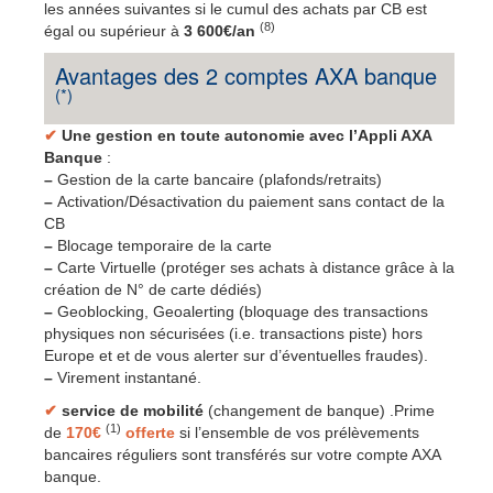
les années suivantes si le cumul des achats par CB est
(8)
égal ou supérieur à
3 600€/an
Avantages des 2 comptes AXA banque
(*)
✔
Une gestion en toute autonomie avec l’Appli AXA
Banque
:
–
Gestion de la carte bancaire (plafonds/retraits)
–
Activation/Désactivation du paiement sans contact de la
CB
–
Blocage temporaire de la carte
–
Carte Virtuelle (protéger ses achats à distance grâce à la
création de N° de carte dédiés)
–
Geoblocking, Geoalerting (bloquage des transactions
physiques non sécurisées (i.e. transactions piste) hors
Europe et et de vous alerter sur d’éventuelles fraudes).
–
Virement instantané.
✔
service de mobilité
(changement de banque) .Prime
(1)
de
170€
offerte
si l’ensemble de vos prélèvements
bancaires réguliers sont transférés sur votre compte AXA
banque.