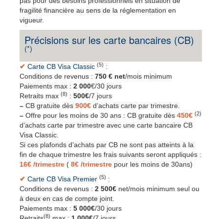
pas pour des besoins professionnels en situation de
fragilité financière au sens de la réglementation en
vigueur.
Précisions sur les carte bancaires (CB)
(*)
(5)
✔
Carte CB Visa Classic
:
Conditions de revenus :
750 € net
/mois minimum
Paiements max :
2 000
€/30 jours
(8)
Retraits max
:
500€
/7 jours
–
CB gratuite dès
900€
d’achats carte par trimestre.
(2)
–
Offre pour les moins de 30 ans : CB gratuite dès
450€
d’achats carte par trimestre avec une carte bancaire CB
Visa Classic.
Si ces plafonds d’achats par CB ne sont pas atteints à la
fin de chaque trimestre les frais suivants seront appliqués :
16€
/trimestre
(
8€
/trimestre
pour les moins de 30ans)
(5)
✔
Carte CB Visa Premier
:
Conditions de revenus :
2 500€
net/mois minimum seul ou
à deux en cas de compte joint.
Paiements max :
5 000€
/30 jours
(8)
Retraits
max :
1 000€
/7 jours