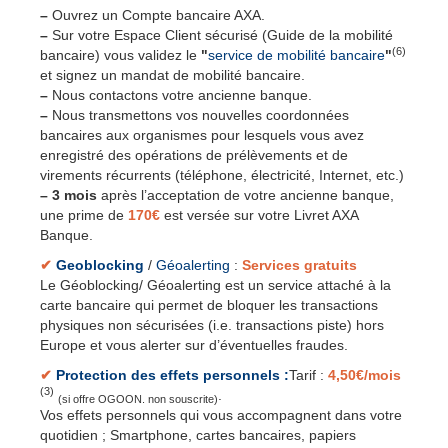
–
Ouvrez un Compte bancaire AXA.
–
Sur votre Espace Client sécurisé (Guide de la mobilité
(6)
bancaire) vous validez le
"
service de mobilité bancaire
"
et signez un mandat de mobilité bancaire.
–
Nous contactons votre ancienne banque.
–
Nous transmettons vos nouvelles coordonnées
bancaires aux organismes pour lesquels vous avez
enregistré des opérations de prélèvements et de
virements récurrents (téléphone, électricité, Internet, etc.)
–
3 mois
après l’acceptation de votre ancienne banque,
une prime de
170€
est versée sur votre Livret AXA
Banque.
✔
Geoblocking
/
Géoalerting
:
Services gratuits
Le Géoblocking/ Géoalerting est un service attaché à la
carte bancaire qui permet de bloquer les transactions
physiques non sécurisées (i.e. transactions piste) hors
Europe et vous alerter sur d’éventuelles fraudes.
✔
Protection des effets personnels :
Tarif :
4,50€/mois
(3)
.
(si offre OGOON. non souscrite)
Vos effets personnels qui vous accompagnent dans votre
quotidien ; Smartphone, cartes bancaires, papiers