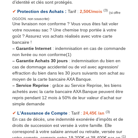
d’identité et clés sont protégés.
(3)
✔
Protection des Achats :
Tarif :
2,50€/mois
(si offre
.
OGOON. non souscrite)
Une livraison non conforme ? Vous vous êtes fait voler
votre nouveau sac ? Une chemise trop portée à votre
goût ? Assurez vos achats réalisés avec votre carte
bancaire !
–
Garantie Internet
: indemnisation en cas de commande
non livrée ou non conforme(1)
–
Garantie Achats 30 jours
: indemnisation du bien en
cas de dommage accidentel ou de vol avec agression/
effraction du bien dans les 30 jours suivants son achat au
moyen de la carte bancaire AXA Banque.
–
Service Reprise
: grâce au Service Reprise, les biens
achetés avec la carte bancaire AXA Banque peuvent être
repris pendant 12 mois à 50% de leur valeur d’achat sur
simple demande
(3)
✔
L’Assurance de Compte
: Tarif :
24,45€ /an
En cas de décès, une indemnité exonérée d’impôts et de
droits de succession est versée à votre famille. Elle
correspond à votre salaire annuel ou retraite, versée sur
(1)
votre compte, compris entre 19 200€ et 38 400€ par an