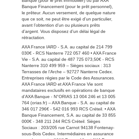
Banque (pour le prêt immobilier) ou par AXA
Banque Financement (pour le prêt personnel),
le prêteur. Aucun versement, de quelque nature
que ce soit, ne peut être exigé d’un particulier,
avant l’obtention d’un ou plusieurs prêts
d’argent. Vous disposez d’un délai légal de
rétractation.
AXA France IARD - S.A. au capital de 214 799
030€ - RCS Nanterre 722 057 460 • AXA France
Vie - S.A. au capital de 487 725 073,50€ - RCS
Nanterre 310 499 959 – Sièges sociaux : 313
Terrasses de l’Arche – 92727 Nanterre Cedex.
Entreprises régies par le Code des Assurances.
AXA France IARD et AXA France Vie sont
mandataires exclusifs en opérations de banque
d’AXA Banque - N°ORIAS 13 004 246 et 13 005
764 (orias.fr) – AXA Banque - S.A. au capital de
346 017 296€ - 542 016 993 RCS Créteil. • AXA
Banque Financement, S.A. au capital de 33 855
000€ - 348 211 244 RCS Créteil. Sièges
Sociaux : 203/205 rue Carnot 94138 Fontenay-
sous-Bois Cedex. Intermédiaires en assurance