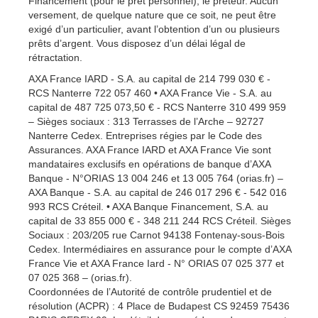
Financement (pour le prêt personnel), le prêteur. Aucun
versement, de quelque nature que ce soit, ne peut être
exigé d’un particulier, avant l’obtention d’un ou plusieurs
prêts d’argent. Vous disposez d’un délai légal de
rétractation.
AXA France IARD - S.A. au capital de 214 799 030 € -
RCS Nanterre 722 057 460 • AXA France Vie - S.A. au
capital de 487 725 073,50 € - RCS Nanterre 310 499 959
– Sièges sociaux : 313 Terrasses de l’Arche – 92727
Nanterre Cedex. Entreprises régies par le Code des
Assurances. AXA France IARD et AXA France Vie sont
mandataires exclusifs en opérations de banque d’AXA
Banque - N°ORIAS 13 004 246 et 13 005 764 (orias.fr) –
AXA Banque - S.A. au capital de 246 017 296 € - 542 016
993 RCS Créteil. • AXA Banque Financement, S.A. au
capital de 33 855 000 € - 348 211 244 RCS Créteil. Sièges
Sociaux : 203/205 rue Carnot 94138 Fontenay-sous-Bois
Cedex. Intermédiaires en assurance pour le compte d’AXA
France Vie et AXA France Iard - N° ORIAS 07 025 377 et
07 025 368 – (orias.fr).
Coordonnées de l’Autorité de contrôle prudentiel et de
résolution (ACPR) : 4 Place de Budapest CS 92459 75436