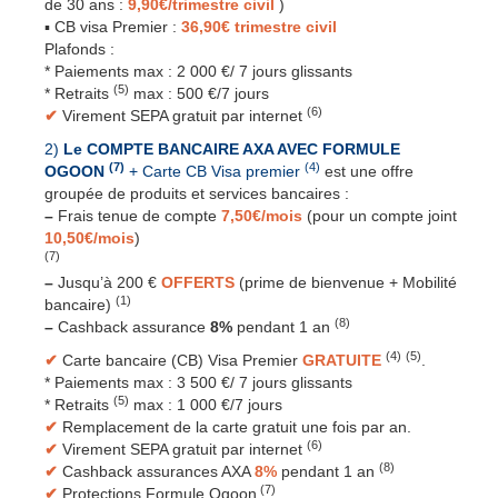
de 30 ans :
9,90€/trimestre civil
)
▪ CB visa Premier :
36,90€ trimestre civil
Plafonds :
* Paiements max : 2 000 €/ 7 jours glissants
(5)
* Retraits
max : 500 €/7 jours
(6)
✔
Virement SEPA gratuit par internet
2)
Le COMPTE BANCAIRE AXA AVEC FORMULE
(7)
(4)
OGOON
+ Carte CB Visa premier
est une offre
groupée de produits et services bancaires :
–
Frais tenue de compte
7,50€/mois
(pour un compte joint
10,50€/mois
)
(7)
–
Jusqu’à 200 €
OFFERTS
(prime de bienvenue + Mobilité
(1)
bancaire)
(8)
–
Cashback assurance
8%
pendant 1 an
(4)
(5)
✔
Carte bancaire (CB) Visa Premier
GRATUITE
.
* Paiements max : 3 500 €/ 7 jours glissants
(5)
* Retraits
max : 1 000 €/7 jours
✔
Remplacement de la carte gratuit une fois par an.
(6)
✔
Virement SEPA gratuit par internet
(8)
✔
Cashback assurances AXA
8%
pendant 1 an
(7)
✔
Protections Formule Ogoon