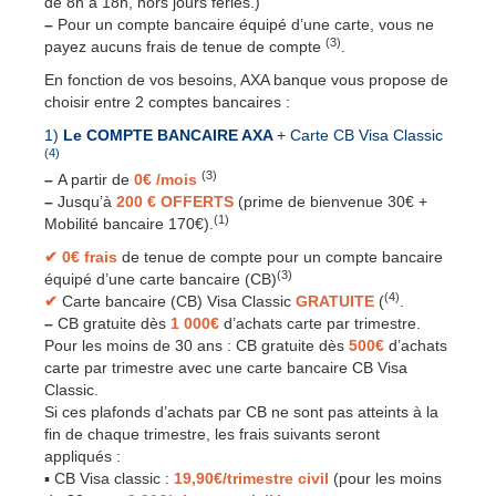
de 8h à 18h, hors jours fériés.)
–
Pour un compte bancaire équipé d’une carte, vous ne
(3)
payez aucuns frais de tenue de compte
.
En fonction de vos besoins, AXA banque vous propose de
choisir entre 2 comptes bancaires :
1)
Le COMPTE BANCAIRE AXA
+
Carte CB Visa Classic
(4)
(3)
–
A partir de
0€ /mois
–
Jusqu’à
200 €
OFFERTS
(prime de bienvenue 30€ +
(1)
Mobilité bancaire 170€).
✔
0€ frais
de tenue de compte pour un compte bancaire
(3)
équipé d’une carte bancaire (CB)
(4)
✔
Carte bancaire (CB) Visa Classic
GRATUITE
(
.
–
CB gratuite dès
1 000€
d’achats carte par trimestre.
Pour les moins de 30 ans : CB gratuite dès
500€
d’achats
carte par trimestre avec une carte bancaire CB Visa
Classic.
Si ces plafonds d’achats par CB ne sont pas atteints à la
fin de chaque trimestre, les frais suivants seront
appliqués :
▪ CB Visa classic :
19,90€/trimestre civil
(pour les moins