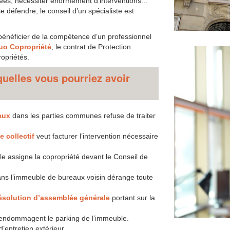
nées, nécessiter énormément d’interventions...
se défendre, le conseil d’un spécialiste est
 bénéficier de la compétence d’un professionnel
uo Copropriété
, le contrat de Protection
opriétés.
uelles vous pourriez avoir
aux
dans les parties communes refuse de traiter
 collectif
veut facturer l’intervention nécessaire
le assigne la copropriété devant le Conseil de
ans l’immeuble de bureaux voisin dérange toute
ésolution d’assemblée générale
portant sur la
 endommagent le parking de l’immeuble.
d’entretien extérieur.