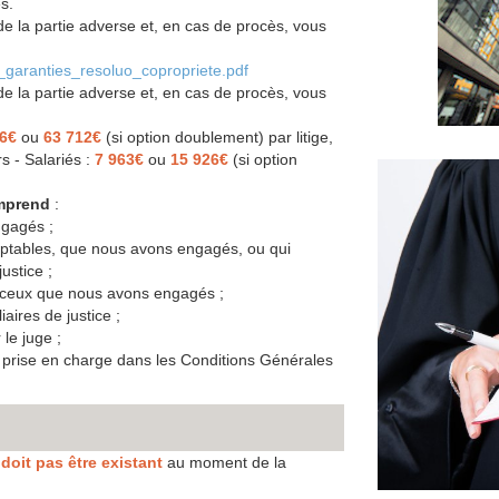
s.
e la partie adverse et, en cas de procès, vous
_garanties_resoluo_copropriete.pdf
e la partie adverse et, en cas de procès, vous
56€
ou
63 712€
(si option doublement) par litige,
rs - Salariés :
7 963€
ou
15 926€
(si option
omprend
:
ngagés ;
mptables, que nous avons engagés, ou qui
ustice ;
e ceux que nous avons engagés ;
aires de justice ;
le juge ;
de prise en charge dans les Conditions Générales
e doit pas être existant
au moment de la