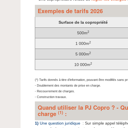
Exemples de tarifs 2026
Surface de la copropriété
2
500m
2
1 000m
2
5 000m
2
10 000m
(*) Tarifs donnés à titre d’information, pouvant être modifiés sans 
- Doublement des montants de prise en charge.
- Recouvrement de charges.
- Construction travaux.
Quand utiliser la PJ Copro ? - Qu
(1)
charge
:
1)
Une question juridique
: Sur simple appel télép