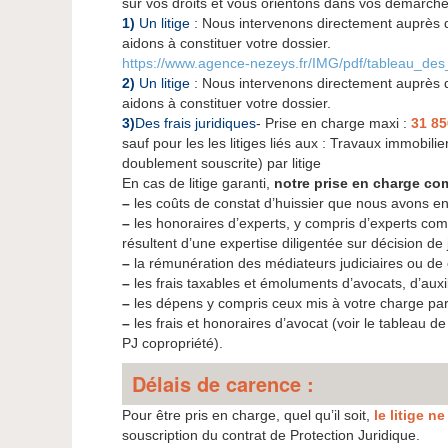
sur vos droits et vous orientons dans vos démarche
1)
Un litige
: Nous intervenons directement auprès d
aidons à constituer votre dossier.
https://www.agence-nezeys.fr/IMG/pdf/tableau_des
2)
Un litige
: Nous intervenons directement auprès d
aidons à constituer votre dossier.
3)
Des frais juridiques
- Prise en charge maxi :
31 8
sauf pour les les litiges liés aux : Travaux immobilie
doublement souscrite) par litige
En cas de litige garanti,
notre prise en charge c
–
les coûts de constat d’huissier que nous avons e
–
les honoraires d’experts, y compris d’experts co
résultent d’une expertise diligentée sur décision de j
–
la rémunération des médiateurs judiciaires ou d
–
les frais taxables et émoluments d’avocats, d’auxili
–
les dépens y compris ceux mis à votre charge par 
–
les frais et honoraires d’avocat (voir le tableau 
PJ copropriété).
Délais de carence :
Pour être pris en charge, quel qu’il soit,
le litige n
souscription du contrat de Protection Juridique.