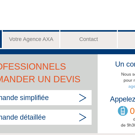
Votre Agence AXA
Contact
Un con
OFESSIONNELS
Nous s
MANDER UN DEVIS
pour 
age
ande simplifiée
Appelez
0
ande détaillée
de 9h3