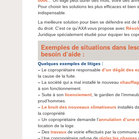
000€
... Un litige peut durer des mois, voire des an
Pour choisir les solutions les plus efficaces et bien 
indispensable.
La meilleure solution pour bien se défendre est de
du droit. C’est ce qu’AXA vous propose avec
Résol
Juridique spécialement étudié pour équiper les copr
Exemples de situations dans lesq
besoin d’aide :
Quelques exemples de litiges :
–
Le copropriétaire responsable
d’un dégât des e
la cause de la fuite.
–
La société qui a mal installé le nouveau
chauffage
à son fonctionnement.
–
Suite à son
licenciement
, le gardien de l’immeub
prud’hommes.
–
Le bruit des nouveaux climatiseurs
installés d
la copropriété.
–
Un copropriétaire demande l’
annulation d’une r
location de la loge.
–
Des
travaux
de voirie effectués par la commune
–
Une copropriétaire refuse de
régler les charges