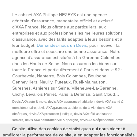
Le cabinet AXA Philippe NEZEYS est une agence
générale d’assurance, mandataire officiel et exclusif
d’AXA France. Nous offrons aux particuliers, aux
entreprises et aux professionnels les meilleures solutions
d’assurance, avec des tarifs adaptés à leurs besoins et à
leur budget.
Demandez-nous un Devis
, pour recevoir la
meilleure offre et souscrire une bonne assurance. Notre
agence d’assurance est située à La Garenne Colombes
dans les Hauts de Seine. Nous assurons les biens sur
toute la France et particulièrement à Paris et dans le 92 :
Courbevoie, Nanterre, Bois Colombes, Boulogne,
Gennevilliers, Neuilly, Puteaux, Rueil-Malmaison,
Suresnes, Asnières sur Seine, Villeneuve-La-Garenne,
Clichy, Levallois Perret, Paris la Défense, Saint Cloud…
Devis AXA auto & moto, devis AXA assurance habitation, devis AXA santé &
complémentaire, devis AXA garanties accidents de la vie, devis AXA
obsèques, devis AXA protection juridique, devis AXA télé-assistance
seniors, devis AXA assurance vie & épargne, devis AXA dépendance, devis
AXA prévoyance, devis AXA immeuble & copropriété, devis AXA
Ce site utilise des cookies de statistiques qui nous aident à
responsabilité civile professionnelle & locaux professionnels, devis
améliorer la performance de ce site, à en adapter les fonctionnalités