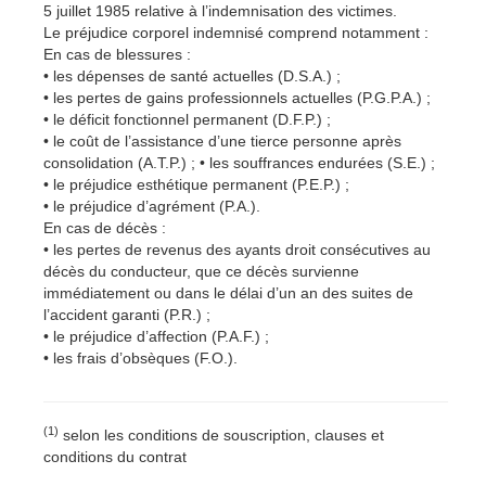
5 juillet 1985 relative à l’indemnisation des victimes.
Le préjudice corporel indemnisé comprend notamment :
En cas de blessures :
• les dépenses de santé actuelles (D.S.A.) ;
• les pertes de gains professionnels actuelles (P.G.P.A.) ;
• le déficit fonctionnel permanent (D.F.P.) ;
• le coût de l’assistance d’une tierce personne après
consolidation (A.T.P.) ; • les souffrances endurées (S.E.) ;
• le préjudice esthétique permanent (P.E.P.) ;
• le préjudice d’agrément (P.A.).
En cas de décès :
• les pertes de revenus des ayants droit consécutives au
décès du conducteur, que ce décès survienne
immédiatement ou dans le délai d’un an des suites de
l’accident garanti (P.R.) ;
• le préjudice d’affection (P.A.F.) ;
• les frais d’obsèques (F.O.).
(1)
selon les conditions de souscription, clauses et
conditions du contrat