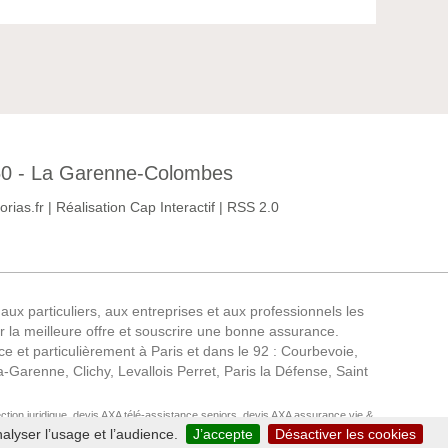
2250 - La Garenne-Colombes
rias.fr
|
Réalisation Cap Interactif
|
RSS 2.0
x particuliers, aux entreprises et aux professionnels les
ir la meilleure offre et souscrire une bonne assurance.
 et particulièrement à Paris et dans le 92 : Courbevoie,
Garenne, Clichy, Levallois Perret, Paris la Défense, Saint
tion juridique, devis AXA télé-assistance seniors, devis AXA assurance vie &
alyser l’usage et l’audience.
J’accepte
Désactiver les cookies
diagnostiqueur immobilier, devis AXA toutes les assurances pour les