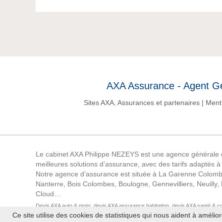
AXA Assurance - Agent Gé
Sites AXA, Assurances et partenaires
|
Ment
Le cabinet AXA Philippe NEZEYS est une agence générale d’a
meilleures solutions d’assurance, avec des tarifs adaptés à
Notre agence d’assurance est située à La Garenne Colombes
Nanterre, Bois Colombes, Boulogne, Gennevilliers, Neuilly,
Cloud…
Devis AXA auto & moto, devis AXA assurance habitation, devis AXA santé & com
Ce site utilise des cookies de statistiques qui nous aident à amélior
épargne, devis AXA dépendance, devis AXA prévoyance, devis AXA immeuble & co