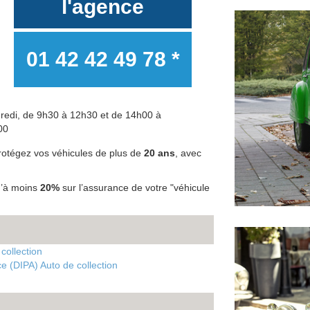
l'agence
01 42 42 49 78 *
dredi, de 9h30 à 12h30 et de 14h00 à
00
otégez vos véhicules de plus de
20 ans
, avec
qu’à moins
20%
sur l’assurance de votre "véhicule
collection
e (DIPA) Auto de collection