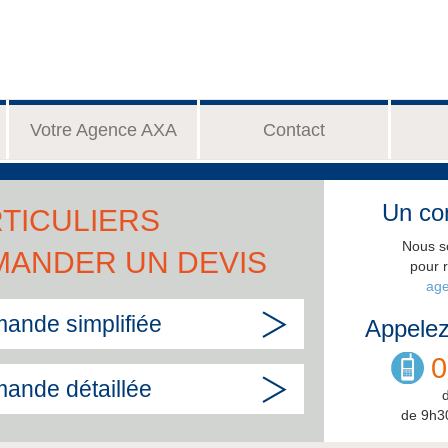
Votre Agence AXA
Contact
Un con
TICULIERS
Nous s
MANDER UN DEVIS
pour 
age
ande simplifiée
Appelez
0
ande détaillée
de 9h3