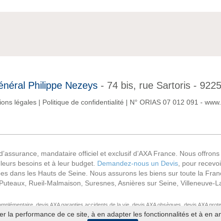
néral Philippe Nezeys
- 74 bis, rue Sartoris - 9
ions légales
|
Politique de confidentialité
|
N° ORIAS 07 012 091 - www.o
ssurance, mandataire officiel et exclusif d’AXA France. Nous offrons au
 leurs besoins et à leur budget.
Demandez-nous un Devis
, pour recevo
 dans les Hauts de Seine. Nous assurons les biens sur toute la France
 Puteaux, Rueil-Malmaison, Suresnes, Asnières sur Seine, Villeneuve-La-
plémentaire, devis AXA garanties accidents de la vie, devis AXA obsèques, devis AXA protec
er la performance de ce site, à en adapter les fonctionnalités et à en an
propriété, devis AXA responsabilité civile professionnelle & locaux professionnels, devis 