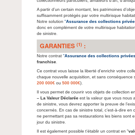
collectionneurs particuliers, amateurs d’art, d’antiqu
A partir d’un certain montant, les patrimoines d’objet
suffisamment protégés par votre multirisque habitati
Notre solution
"
Assurance des collections privée
donc en complément de votre multirisque habitatio
de sinistre.
(1)
GARANTIES
:
Notre contrat
"
Assurance des collections privée
franchise
.
Ce contrat vous laisse la liberté d’enrichir votre col
chaque nouvelle acquisition, et sans conséquence s
200 000€
ou
500 000€
).
Il vous permet de couvrir vos objets de collection en
–
La Valeur Déclarée
est la valeur que vous nous 
de sinistre, vous devrez apporter la preuve de l’exis
concernés. En cas de sinistre total, c’est-à-dire en c
ne permettant pas sa restaurations les biens sont e
jour du sinistre.
Il est également possible t’établir un contrat en "
val