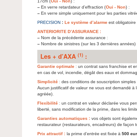
17cm (
Oui - Non
) :
–
En verre retardateur d’effraction (
Oui - Non
) :
–
En verre simple uniquement pour les parties vitré
PRECISION
:
Le système d’alarme
est obligatoire
ANTERIORITE D’ASSURANCE :
–
Nom de la précédente assurance :
–
Nombre de sinistres (sur les 3 dernières années) 
(1)
Les + d’AXA
:
Garantie optimale
: un contrat sans franchise et
en cas de vol, incendie, dégât des eaux et dommag
Simplicité
: des conditions de souscription simples 
Aucun justificatif de valeur ne vous est demandé à l
agréée).
Flexibilité
: un contrat en valeur déclarée vous perm
liberté, sans modification de la prime, dans les limit
Garanties automatiques :
vos objets sont égaleme
restaurateur (restaurateurs, encadreurs) de façon 
Prix attractif :
la prime d’entrée est fixée à
500 eu