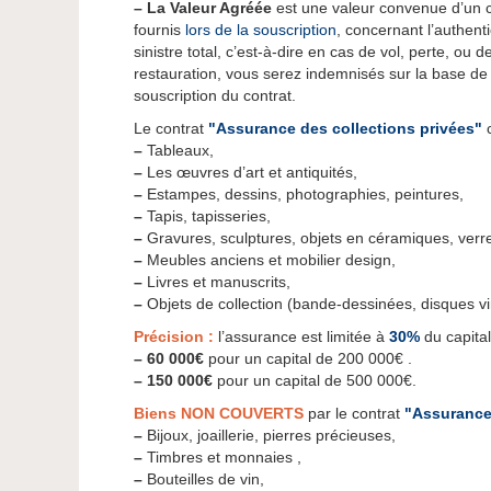
–
La Valeur Agréée
est une valeur convenue d’un 
fournis
lors de la souscription
, concernant l’authentic
sinistre total, c’est-à-dire en cas de vol, perte, ou 
restauration, vous serez indemnisés sur la base d
souscription du contrat.
Le contrat
"Assurance des collections privées"
–
Tableaux,
–
Les œuvres d’art et antiquités,
–
Estampes, dessins, photographies, peintures,
–
Tapis, tapisseries,
–
Gravures, sculptures, objets en céramiques, verre
–
Meubles anciens et mobilier design,
–
Livres et manuscrits,
–
Objets de collection (bande-dessinées, disques vin
Précision :
l’assurance est limitée à
30%
du capital
–
60 000€
pour un capital de 200 000€ .
–
150 000€
pour un capital de 500 000€.
Biens NON COUVERTS
par le contrat
"Assurance 
–
Bijoux, joaillerie, pierres précieuses,
–
Timbres et monnaies ,
–
Bouteilles de vin,