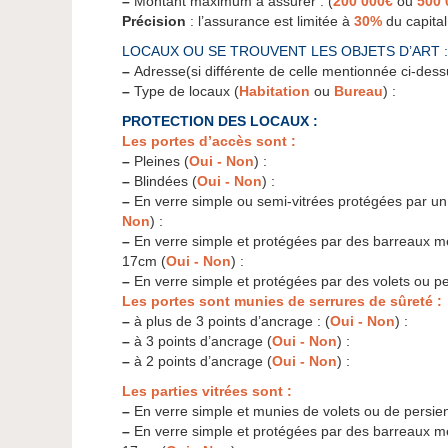
–
Montant maximum à assurer : (
200 000€
ou
500 
Précision
: l’assurance est limitée à
30%
du capital
LOCAUX OU SE TROUVENT LES OBJETS D’ART :
–
Adresse(si différente de celle mentionnée ci-dess
–
Type de locaux (
Habitation
ou
Bureau
) :
PROTECTION DES LOCAUX :
Les portes d’accès sont
:
–
Pleines (
Oui - Non
) :
–
Blindées (
Oui - Non
) :
–
En verre simple ou semi-vitrées protégées par un 
Non
) :
–
En verre simple et protégées par des barreaux mé
17cm (
Oui - Non
) :
–
En verre simple et protégées par des volets ou p
Les portes sont munies de serrures de sûreté :
–
à plus de 3 points d’ancrage : (
Oui - Non
) :
–
à 3 points d’ancrage (
Oui - Non
) :
–
à 2 points d’ancrage (
Oui - Non
) :
Les parties vitrées sont :
–
En verre simple et munies de volets ou de persie
–
En verre simple et protégées par des barreaux mé