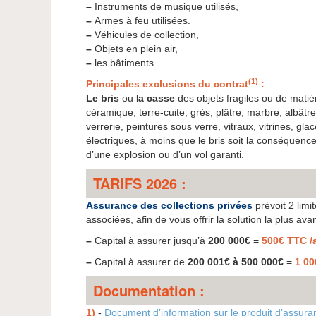
–
Instruments de musique utilisés,
–
Armes à feu utilisées.
–
Véhicules de collection,
–
Objets en plein air,
–
les bâtiments.
(1)
Principales exclusions du contrat
:
Le bris
ou l
a casse
des objets fragiles ou de matiè
céramique, terre-cuite, grès, plâtre, marbre, albâtre, 
verrerie, peintures sous verre, vitraux, vitrines, g
électriques, à moins que le bris soit la conséquenc
d’une explosion ou d’un vol garanti.
TARIFS 2026 :
Assurance des collections privées
prévoit 2 limi
associées, afin de vous offrir la solution la plus av
–
Capital à assurer jusqu’à
200 000€
=
500€ TTC /
–
Capital à assurer de
200 001€ à 500 000€
=
1 00
Documentation :
1)
-
Document d’information sur le produit d’assura