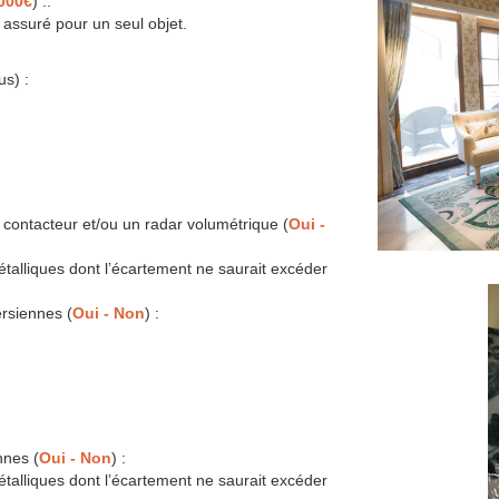
000€
) :.
 assuré pour un seul objet.
us) :
contacteur et/ou un radar volumétrique (
Oui -
talliques dont l’écartement ne saurait excéder
ersiennes (
Oui - Non
) :
nnes (
Oui - Non
) :
talliques dont l’écartement ne saurait excéder