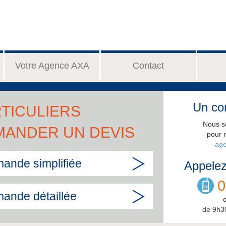
Votre Agence AXA
Contact
Un con
TICULIERS
Nous s
MANDER UN DEVIS
pour 
age
ande simplifiée
Appelez
0
ande détaillée
de 9h3